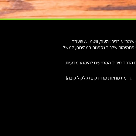
הפירות מהווים חלק חשוב מהתזונה היומית שלנו. הרכב הפירות הוא בעיקר מים יחד עם כמות גדולה של ויטמינים כמו ויטמין C שמסייע בריפוי העור, וויטמין A שעוזר
ואף פחמימות שלרוב נספגות במהירות, למשל
לים הרבה סיבים המסייעים להימנע מבעיות
ת – גרימת מחלות מחיידקים (קלקול קיבה)